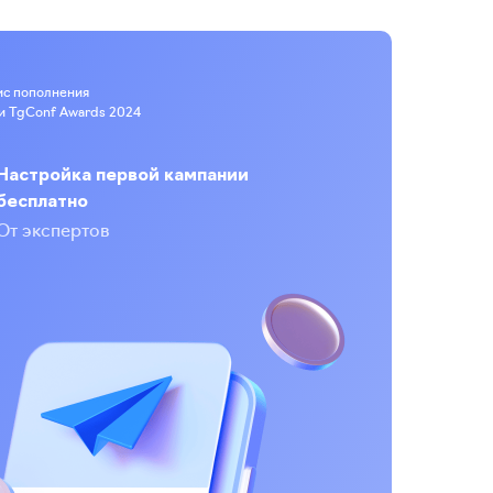
ис пополнения
и TgConf Awards 2024
Настройка первой кампании
бесплатно
От экспертов