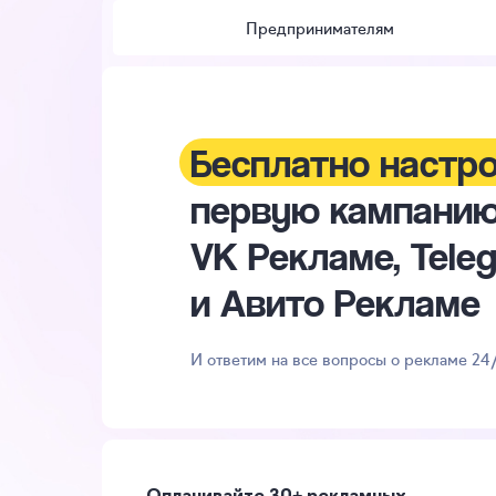
Предпринимателям
Бесплатно настр
Максимальное
Избавляйтесь от
первую кампанию
вознаграждение 
с нашими
инстру
VK Рекламе, Tele
2026 года для вс
Оптимизируйте кампании с автоправилам
выше без переплат с бид-менеджером и
и Авито Рекламе
партнеров
и аналитику рекламы в Telegram Ads с 
И ответим на все вопросы о рекламе 24
Начать зарабатывать