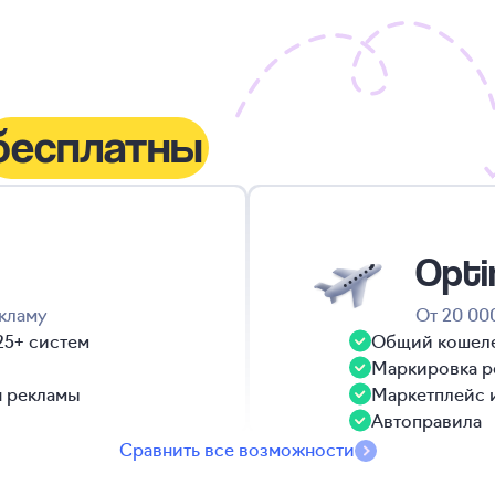
бесплатны
Opti
кламу
От 20 00
25+ систем
Общий кошелек
Маркировка р
я рекламы
Маркетплейс 
Автоправила
Сравнить все возможности