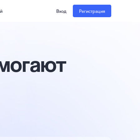
ий
Вход
Регистрация
омогают