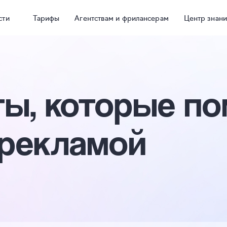
сти
Тарифы
Агентствам и фрилансерам
Центр знан
ы, которые п
-рекламой