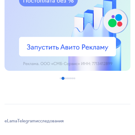
eLama
Telegram
исследования