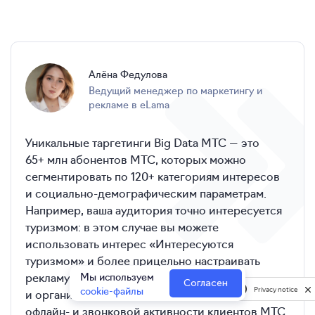
Алёна
Федулова
ведущий менеджер по маркетингу и
рекламе в eLama
Уникальные таргетинги Big Data МТС — это
65+ млн абонентов МТС, которых можно
сегментировать по 120+ категориям интересов
и социально-демографическим параметрам.
Например, ваша аудитория точно интересуется
туризмом: в этом случае вы можете
использовать интерес «Интересуются
туризмом» и более прицельно настраивать
Мы используем
рекламу. Данные собираются
Согласен
cookie-файлы
Privacy notice
и организовываются на основе онлайн-,
офлайн- и звонковой активности клиентов МТС.