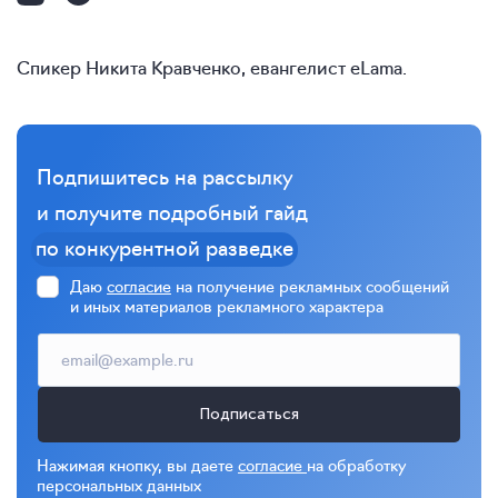
Спикер Никита Кравченко, евангелист eLama.
Подпишитесь на рассылку
и получите подробный гайд
по конкурентной разведке
Даю
согласие
на получение рекламных сообщений
и иных материалов рекламного характера
Подписаться
Нажимая кнопку, вы даете
согласие
на обработку
персональных данных