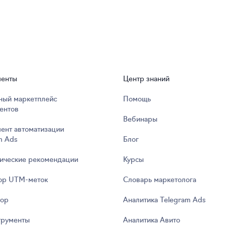
менты
Центр знаний
ный маркетплейс
Помощь
ентов
Вебинары
ент автоматизации
m Ads
Блог
ические рекомендации
Курсы
ор UTM‑меток
Словарь маркетолога
тор
Аналитика Telegram Ads
трументы
Аналитика Авито