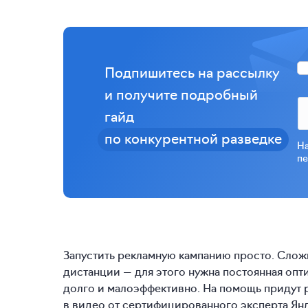
Подпишитесь на рассылку
и получите подробный
гайд
по конкурентной разведке
На
пе
Запустить рекламную кампанию просто. Слож
дистанции — для этого нужна постоянная опт
долго и малоэффективно. На помощь придут 
в видео от сертифицированного эксперта Ян