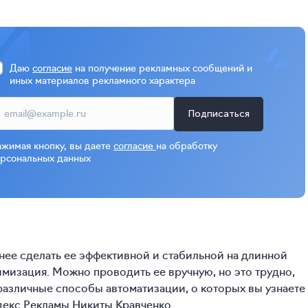
Даю
согласие
на получение рекламных сообщений и
иных материалов рекламного характера
Подписаться
жимая кнопку, вы даете
согласие
на обработку
рсональных данных
нее сделать ее эффективной и стабильной на длинной
имизация. Можно проводить ее вручную, но это трудно,
различные способы автоматизации, о которых вы узнаете
декс Рекламы Никиты Кравченко.