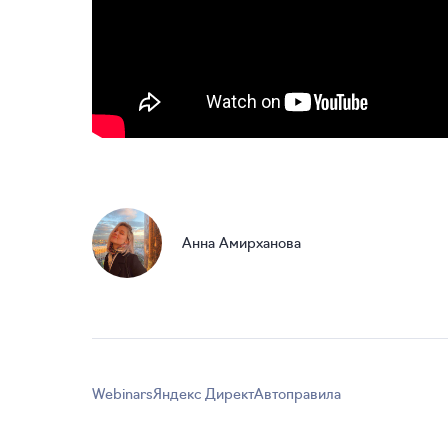
Анна Амирханова
Webinars
Яндекс Директ
Автоправила