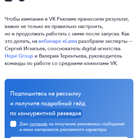
Чтобы кампании в VK Рекламе приносили результат,
важно не только их правильно настроить,
но и продолжать работать с ними после запуска. Как
это делать, на
вебинаре eLama
разобрали эксперты —
Сергей Игнатьев, сооснователь digital-агентства
Hope Group
и Валерия Терентьева, руководитель
команды по работе со средними клиентами VK.
Подпишитесь на рассылку
и получите подробный гайд
по конкурентной разведке
Даю
согласие
на получение рекламных сообщений
и иных материалов рекламного характера