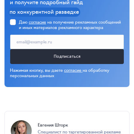
и получите подробный гайд
по конкурентной разведке
Даю
согласие
на получение рекламных сообщений
и иных материалов рекламного характера
Подписаться
Нажимая кнопку, вы даете
согласие
на обработку
персональных данных
Евгения Шторк
специалист по таргетированной рекламе