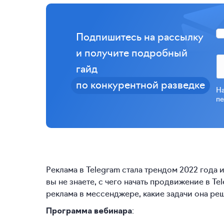
Подпишитесь на рассылку
и получите подробный
гайд
по конкурентной разведке
На
пе
Реклама в Telegram стала трендом 2022 года
вы не знаете, с чего начать продвижение в T
реклама в мессенджере, какие задачи она реш
:
Программа вебинара