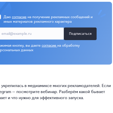
Даю
согласие
на получение рекламных сообщений и
иных материалов рекламного характера
Подписаться
жимая кнопку, вы даете
согласие
на обработку
рсональных данных
 и укрепилась в медиамиксе многих рекламодателей. Если
elegram — посмотрите вебинар. Разберём какой бывает
ает и что нужно для эффективного запуска.