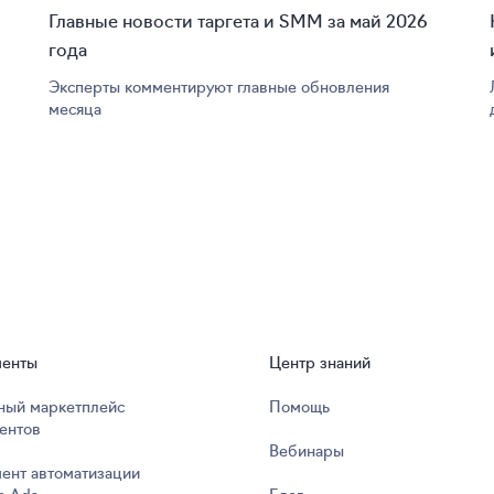
Главные новости таргета и SMM за май 2026
года
Эксперты комментируют главные обновления
месяца
менты
Центр знаний
ный маркетплейс
Помощь
ентов
Вебинары
ент автоматизации
m Ads
Блог