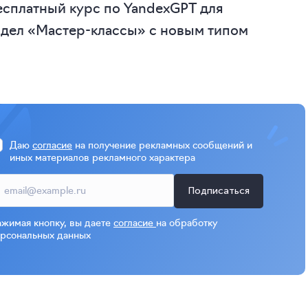
есплатный курс по YandexGPT для
здел «Мастер-классы» с новым типом
Даю
согласие
на получение рекламных сообщений и
иных материалов рекламного характера
Подписаться
жимая кнопку, вы даете
согласие
на обработку
рсональных данных