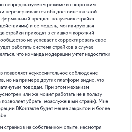
ьно непредсказуемом режиме и с коротким
ки перечеркиваются оба достоинства этой
о формальный предлог получения страйка
 действиями) и ее модель, мотивирующая
да страйки приходят в слишком короткий
сообщество не успевает скорректировать свое
будет работать система страйков в случае
еяться, что команда модерации учтет недостатки
ов позволяет неукоснительное соблюдение
, но на примере других платформ видно, что
натянутым поводам. При этом механизм
усмотрен или же может работать не в пользу
а позволяет убрать незаслуженный страйк). Мне
ерации ВКонтакте будет менее закрытой и более
be.
м страйков на собственном опыте, несмотря