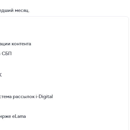
едший месяц.
ации контента
з СБП
K
тема рассылок i-Digital
бирже eLama