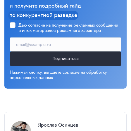
и получите подробный гайд
по конкурентной разведке
Даю
согласие
на получение рекламных сообщений
и иных материалов рекламного характера
Подписаться
Нажимая кнопку, вы даете
согласие
на обработку
персональных данных
Ярослав Осинцев,