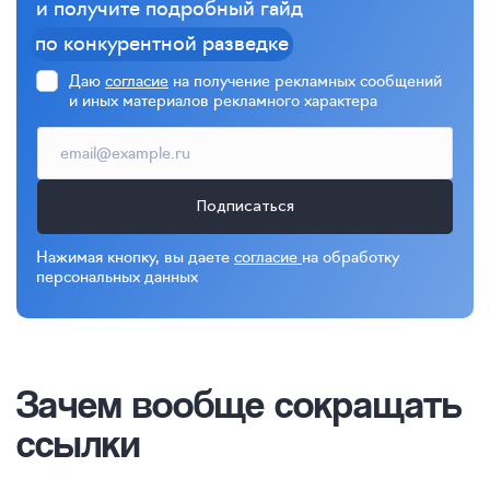
и получите подробный гайд
по конкурентной разведке
Даю
согласие
на получение рекламных сообщений
и иных материалов рекламного характера
Подписаться
Нажимая кнопку, вы даете
согласие
на обработку
персональных данных
Зачем вообще сокращать
ссылки