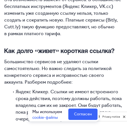
бесплатных инструментов (Яндекс Кликер, VK.cc)
изменить уже созданную ссылку нельзя, только
создать и сократить новую. Платные сервисы (Bitly,
Cutt.ly) такую функцию предоставляют, но обычно
в рамках платного тарифа.
Как долго «живет» короткая ссылка?
Большинство сервисов не удаляют ссылки
самостоятельно. Но важно следить за политикой
конкретного сервиса и исправностью своего
аккаунта. Разберем подробнее:
Яндекс Кликер. Ссылки не имеют встроенного
срока действия, поэтому должны работать, пока
владелец сам их не закроет. Они будут работать,
Мы используем
пока работает сам сервис, который, в свою
Согласен
cookie-файлы
Privacy notice
очередь, зависит от работы Яндекса.