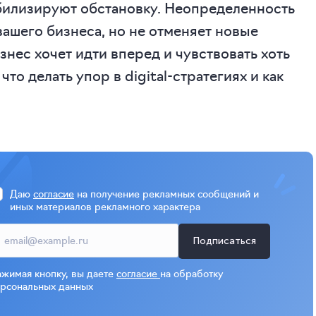
билизируют обстановку. Неопределенность
ашего бизнеса, но не отменяет новые
знес хочет идти вперед и чувствовать хоть
то делать упор в digital-стратегиях и как
Даю
согласие
на получение рекламных сообщений и
иных материалов рекламного характера
Подписаться
жимая кнопку, вы даете
согласие
на обработку
рсональных данных