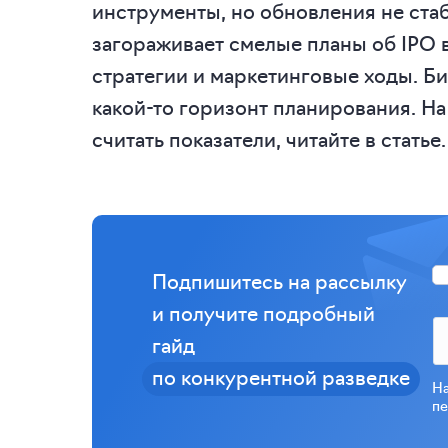
инструменты, но обновления не ста
загораживает смелые планы об IPO в
стратегии и маркетинговые ходы. Би
какой-то горизонт планирования. На ч
считать показатели, читайте в статье.
Подпишитесь на рассылку
и получите подробный
гайд
по конкурентной разведке
На
пе