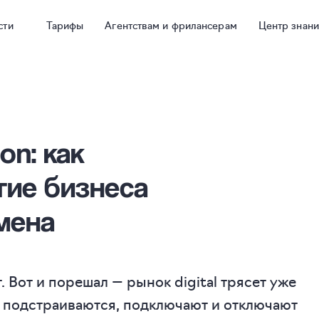
сти
Тарифы
Агентствам и фрилансерам
Центр знан
on: как
тие бизнеса
мена
 Вот и порешал — рынок digital трясет уже
 подстраиваются, подключают и отключают