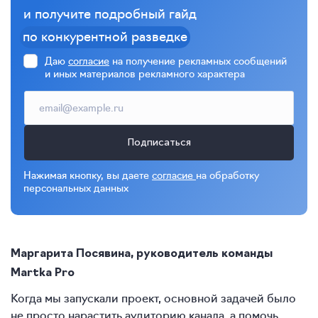
и получите подробный гайд
по конкурентной разведке
Даю
согласие
на получение рекламных сообщений
и иных материалов рекламного характера
Подписаться
Нажимая кнопку, вы даете
согласие
на обработку
персональных данных
Маргарита Посявина, руководитель команды
Martka Pro
Когда мы запускали проект, основной задачей было
не просто нарастить аудиторию канала, а помочь