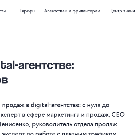
сти
Тарифы
Агентствам и фрилансерам
Центр знан
ital-агентстве
:
ов
продаж в digital-агентстве: с нуля до
эксперт в сфере маркетинга и продаж, СЕO
гей Денисенко, руководитель отдела продаж
 эксперт по работе с платным трафиком,