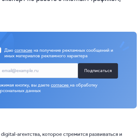
Даю
согласие
на получение рекламных сообщений и
иных материалов рекламного характера
Подписаться
жимая кнопку, вы даете
согласие
на обработку
рсональных данных
gital-агентства, которое стремится развиваться и