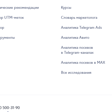
ические рекомендации
Курсы
ор UTM‑меток
Словарь маркетолога
тор
Аналитика Telegram Ads
трументы
Аналитика Авито
Аналитика посевов
в Telegram‑каналах
Аналитика посевов в MAX
Все исследования
0 500-31-90