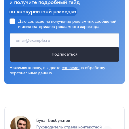
и получите подробный гайд
по конкурентной разведке
Даю
согласие
на получение рекламных сообщений
и иных материалов рекламного характера
Подписаться
Нажимая кнопку, вы даете
согласие
на обработку
персональных данных
Булат Бикбулатов
руководитель отдела контекстной