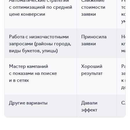
с оптимизацией по средней
стоимости
тол
цене конверсии
заявки
кол
уме
Работа с низкочастотными
Приносила
Неб
запросами (районы города,
заявки
кли
виды букетов, улицы)
мал
Мастер кампаний
Хороший
Раб
с показами на поиске
результат
зая
и в сетях
к н
до 
Другие варианты
Давали
Сла
эффект