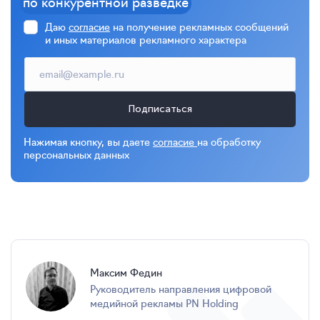
по конкурентной разведке
Даю
согласие
на получение рекламных сообщений
и иных материалов рекламного характера
Подписаться
Нажимая кнопку, вы даете
согласие
на обработку
персональных данных
Максим Федин
руководитель направления цифровой
медийной рекламы PN Holding