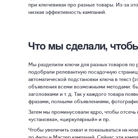
при ключевиках про разные товары. Из-за эт
низкая эффективность кампаний.
Что мы сделали, чтоб
Мы разделили ключи для разных товаров по 
подобрали релевантную посадочную страницу
автоматической подстановки ключа в текст (э
объявления всеми возможными методами: бы
заголовками и т. д. Так у каждого товара по
фразами, полными объявлениями, фотографи
Затем мы проминусовали ядро, чтобы отсечь 
«установка», «циркулярный» и пр.
Чтобы увеличить охват и показываться на но
по фиду и Мастер кампаний. Сейчас эти камп