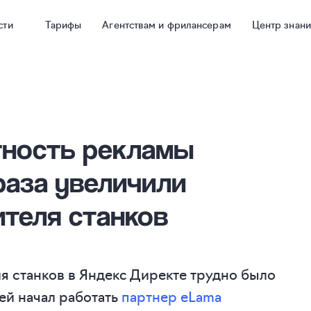
сти
Тарифы
Агентствам и фрилансерам
Центр знан
тность рекламы
 раза увеличили
теля станков
я станков в Яндекс Директе трудно было
ней начал работать
партнер eLama