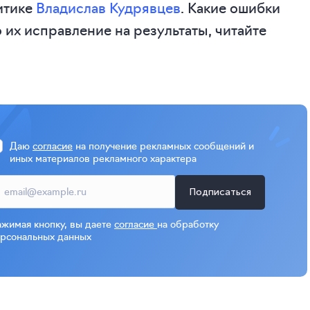
итике
Владислав Кудрявцев
. Какие ошибки
 их исправление на результаты, читайте
Даю
согласие
на получение рекламных сообщений и
иных материалов рекламного характера
Подписаться
жимая кнопку, вы даете
согласие
на обработку
рсональных данных