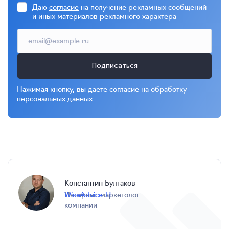
Даю
согласие
на получение рекламных сообщений
и иных материалов рекламного характера
Подписаться
Нажимая кнопку, вы даете
согласие
на обработку
персональных данных
Константин Булгаков
интернет-маркетолог
WiseAdvice-IT
компании