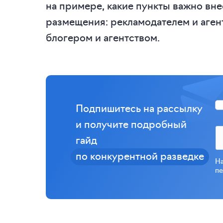
на примере, какие пункты важно вн
размещения: рекламодателем и аген
блогером и агентством.
Подпишитесь на рассылку
и получите подробный
гайд
по конкурентной разведке
На
пе