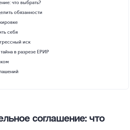
ние: что выбрать?
делить обязанности
ркировке
ить себя
егрессный иск
тайна в разрезе ЕРИР
иком
глашений
ельное соглашение: что