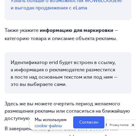
и выгодах продвижения с eLama
Также укажите
—
информацию для маркировки
категорию товара и описание объекта рекламы.
Идентификатор erid будет встроен в ссылку,
а информация о рекламодателе разместится
в посте над основным текстом или под ним —
это вы выбираете сами.
Здесь же вы можете очертить период желаемого
размещения рекламы или согласиться на ближайшую
доступную дату.
Мы используем
Согласен
cookie-файлы
Privacy notice
В завершение настройки
—
включите UTM-метки