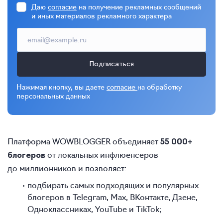
Даю
согласие
на получение рекламных сообщений
и иных материалов рекламного характера
Подписаться
Нажимая кнопку, вы даете
согласие
на обработку
персональных данных
Платформа WOWBLOGGER объединяет
55 000+
от локальных инфлюенсеров
блогеров
до миллионников и позволяет:
подбирать самых подходящих и популярных
блогеров в Telegram, Max, ВКонтакте, Дзене,
Одноклассниках, YouTube и TikTok;