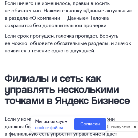
Если ничего не изменилось, правки вносить
не обязательно. Нажмите кнопку «Данные актуальны»
в разделе «О компании → Данные». Галочка
сохранится без дополнительной проверки.
Если срок пропущен, галочка пропадет. Вернуть
ее можно: обновите обязательные разделы, и значок
появится в течение одного-двух дней.
Филиалы и сеть
: как
управлять несколькими
точками в Яндекс Бизнесе
Если у компании больше одной точки, все они
Мы используем
Согласен
должны быть в Яндекс Бизнесе. Объединение
cookie-файлы
Privacy notice
в филиальную сеть упростит управление и даст