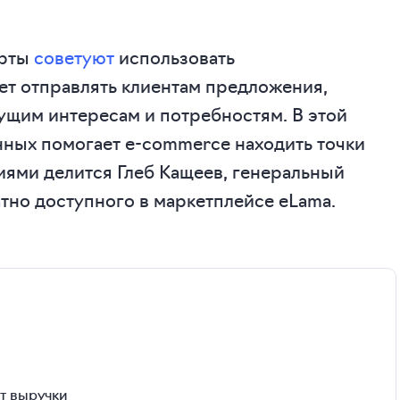
ерты
советуют
использовать
ет отправлять клиентам предложения,
кущим интересам и потребностям. В этой
анных помогает e-commerce находить точки
ями делится Глеб Кащеев, генеральный
тно доступного в маркетплейсе eLama.
ст выручки