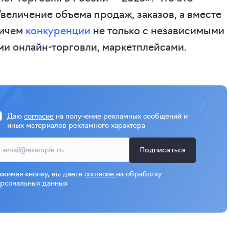
Увеличение объема продаж, заказов, а вместе
ричем
конкуренции
не только с независимыми
ми онлайн-торговли, маркетплейсами.
Даю
согласие
на получение рекламных сообщений и
иных материалов рекламного характера
Подписаться
жимая кнопку, вы даете
согласие
на обработку
рсональных данных