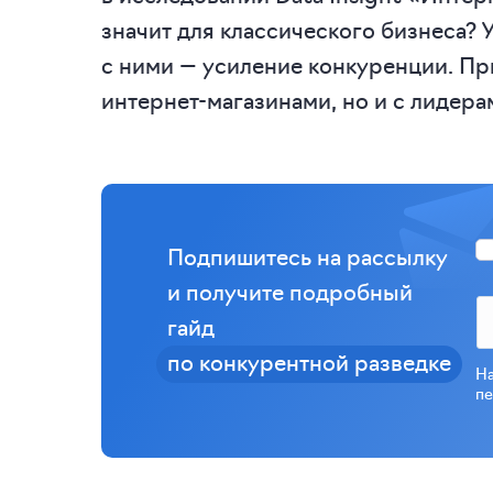
значит для классического бизнеса? 
с ними — усиление конкуренции. П
интернет-магазинами, но и с лидера
Подпишитесь на рассылку
и получите подробный
гайд
по конкурентной разведке
На
пе