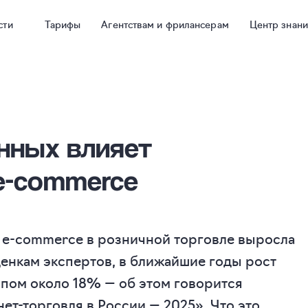
сти
Тарифы
Агентствам и фрилансерам
Центр знан
нных влияет
e-commerce
я e-commerce в розничной торговле выросла
оценкам экспертов, в ближайшие годы рост
пом около 18% — об этом говорится
нет-торговля в России — 2025». Что это