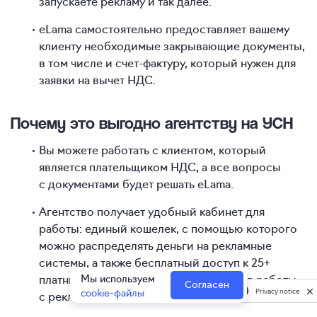
запускаете рекламу и так далее.
eLama самостоятельно предоставляет вашему
клиенту необходимые закрывающие документы,
в том числе и счет-фактуру, который нужен для
заявки на вычет НДС.
Почему это выгодно агентству на УСН
Вы можете работать с клиентом, который
является плательщиком НДС, а все вопросы
с документами будет решать eLama.
Агентство получает удобный кабинет для
работы: единый кошелек, с помощью которого
можно распределять деньги на рекламные
системы, а также бесплатный доступ к 25+
платным инструментам для всех этапов работы
Мы используем
Согласен
cookie-файлы
Privacy notice
с рекламой.