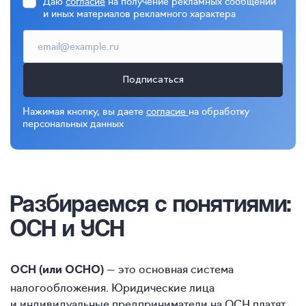
Даю
согласие
на получение рекламных сообщений
и иных материалов рекламного характера
Подписаться
Нажимая кнопку, вы даете
согласие
на обработку
персональных данных
Разбираемся с понятиями:
ОСН и УСН
— это основная система
ОСН (или ОСНО)
налогообложения. Юридические лица
и индивидуальные предприниматели на ОСН платят