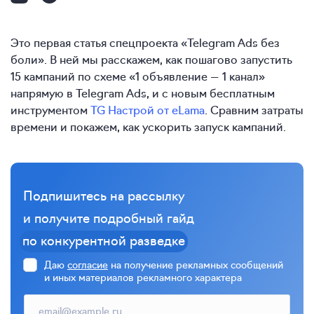
Это первая статья спецпроекта «Telegram Ads без
боли». В ней мы расскажем, как пошагово запустить
15 кампаний по схеме «1 объявление — 1 канал»
напрямую в Telegram Ads, и с новым бесплатным
инструментом
TG Настрой от eLama
. Сравним затраты
времени и покажем, как ускорить запуск кампаний.
Подпишитесь на рассылку
и получите подробный гайд
по конкурентной разведке
Даю
согласие
на получение рекламных сообщений
и иных материалов рекламного характера