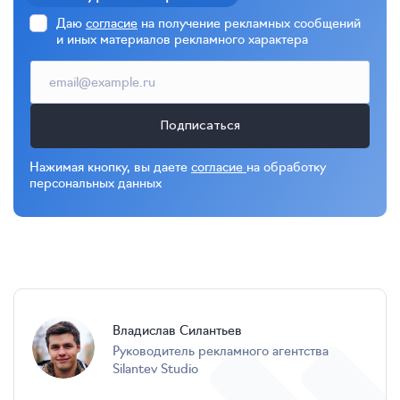
Даю
согласие
на получение рекламных сообщений
и иных материалов рекламного характера
Подписаться
Нажимая кнопку, вы даете
согласие
на обработку
персональных данных
Владислав Силантьев
руководитель рекламного агентства
Silantev Studio