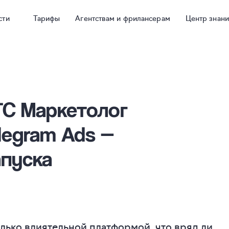
сти
Тарифы
Агентствам и фрилансерам
Центр знан
ТС Маркетолог
legram Ads —
апуска
олько влиятельной платформой, что вряд ли