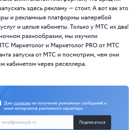
апускать здесь рекламу — стоит. А вот как это
леры и рекламные платформы наперебой
услуг и целые кабинеты. Только у МТС их два!
ыночном разнообразии, мы изучили
МТС Маркетолог и Маркетолог PRO от МТС
ианта запуска от МТС и посмотрим, чем они
ым кабинетом через реселлера.
Даю
согласие
на получение рекламных сообщений и
иных материалов рекламного характера
Подписаться