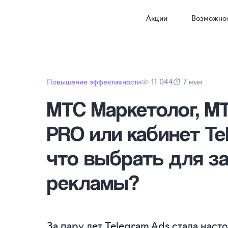
Акции
Возможно
Повышение эффективности
11 044
7 мин
МТС Маркетолог, М
PRO или кабинет Te
что выбрать для з
рекламы?
За пару лет Telegram Ads стала наст