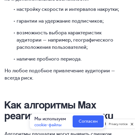
настройку скорости и интервалов накрутки;
гарантии на удержание подписчиков;
возможность выбора характеристик
аудитории — например, географического
расположения пользователей;
наличие пробного периода.
Но любое подобное привлечение аудитории —
всегда риск.
Как алгоритмы Max
реагируют на накрутку
Мы используем
Согласен
cookie-файлы
Privacy notice
Алгоритмы площадки могут выявить слишком