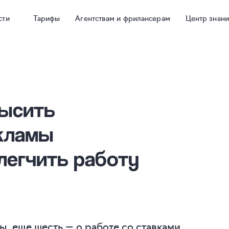
сти
Тарифы
Агентствам и фрилансерам
Центр знан
высить
кламы
блегчить работу
ы, еще шесть — о работе со ставками