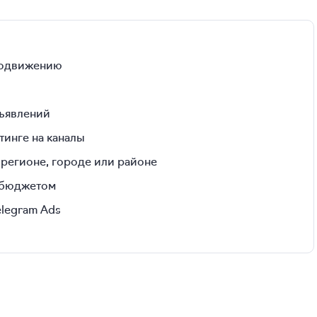
продвижению
бъявлений
тинге на каналы
 регионе, городе или районе
и бюджетом
elegram Ads