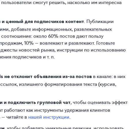
 пользователи смогут решить, насколько им интересна
. Публикации
 и ценный для подписчиков контент
ими, добавьте информационных, развлекательных
 соотношение: около 60% постов дают пользу
продажам, 10% — вовлекают и развлекают. Готовьте
йджесты новостей рынка, инструкции по использованию
ения подписчиков и т. п.
в канале: в них
s не отклонит объявления из-за постов
ссылок, излишнего форматирования текста (курсив,
, чтобы оценивать эффект
и и подключить групповой чат
ат работают как инструменты удержания клиентов
ь — читайте в
нашей инструкции
.
, чтобы добавлять уникальные реакции, использовать
ум