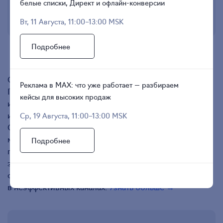
белые списки, Директ и офлайн-конверсии
Вт, 11 Августа, 11:00–13:00 MSK
Подробнее
Кнопка создания первой кампании
Откроется окно со всеми настройками.
Реклама в MAX: что уже работает — разбираем
Познакомьтесь с интерфейсом рекламной системы
кейсы для высоких продаж
и параметрами кампаний, а для ведения рекламы
используйте инструмент в личном кабинете eLama.
Ср, 19 Августа, 11:00–13:00 MSK
С ним вы сможете автоматизировать управление:
массово редактировать и запускать кампании,
Подробнее
группировать объявления, оценивать результаты
за любой период в рублях и евро, управлять
ставками, бюджетами и останавливать показы
в неэффективных каналах.
Узнать больше →