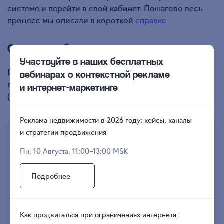
системе и перейти в свой кабинет. Пошагово весь
процесс мы описали в короткой
справке
.
Создаем объявление
Участвуйте в наших бесплатных
В аккаунте системы выберите организацию, а затем
вебинарах о контекстной рекламе
в появившемся окне нажмите кнопку Create a new ad
и интернет-маркетинге
(Создать новое объявление).
Реклама недвижимости в 2026 году: кейсы, каналы
и стратегии продвижения
Пн, 10 Августа, 11:00–13:00 MSK
Подробнее
Как продвигаться при ограничениях интернета: