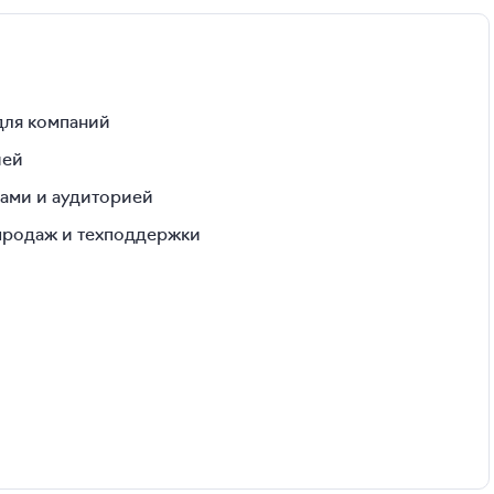
для компаний
ией
гами и аудиторией
 продаж и техподдержки