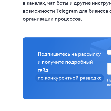
в каналах, чат-боты и другие инстру
возможности Telegram для бизнеса с
организации процессов.
Подпишитесь на рассылку
и получите подробный
гайд
по конкурентной разведке
На
пе