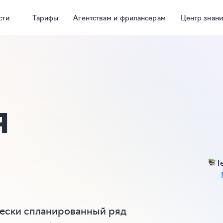
сти
Тарифы
Агентствам и фрилансерам
Центр знан
я
Т
чески спланированный ряд