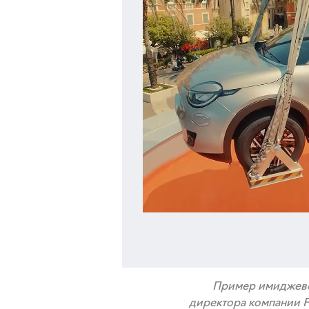
Пример имиджево
директора компании F