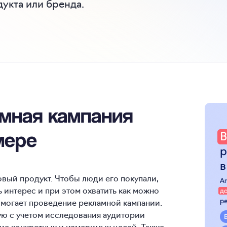
укта или бренда.
амная кампания
мере
овый продукт. Чтобы люди его покупали,
ь интерес и при этом охватить как можно
омогает проведение рекламной кампании.
ую с учетом исследования аудитории
ние конкретных и измеримых целей. Также